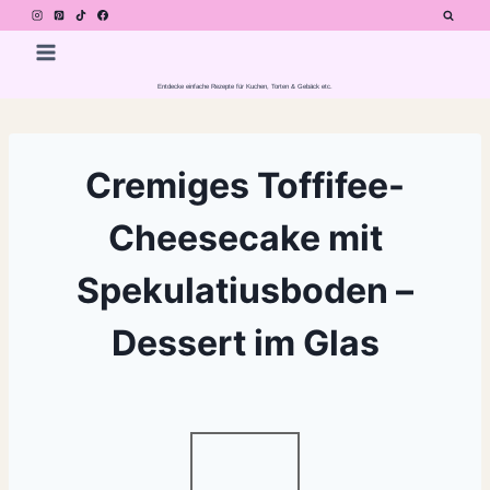
Zum
Inhalt
springen
Entdecke einfache Rezepte für Kuchen, Torten & Gebäck etc.
Cremiges Toffifee-
Cheesecake mit
Spekulatiusboden –
Dessert im Glas