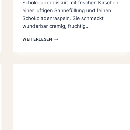
Schokoladenbiskuit mit frischen Kirschen,
einer luftigen Sahnefüllung und feinen
Schokoladenraspeln. Sie schmeckt
wunderbar cremig, fruchtig…
SCHWARZWÄLDER
WEITERLESEN
KIRSCHROLLE:
EINFACH,
CREMIG
UND
FRUCHTIG