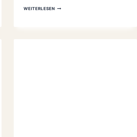
KÄSEKUCHEN
WEITERLESEN
MIT
HEIDELBEEREN
UND
STREUSELN
WIE
BEI
OMA:
1
A
EINFACH
ZU
BACKEN