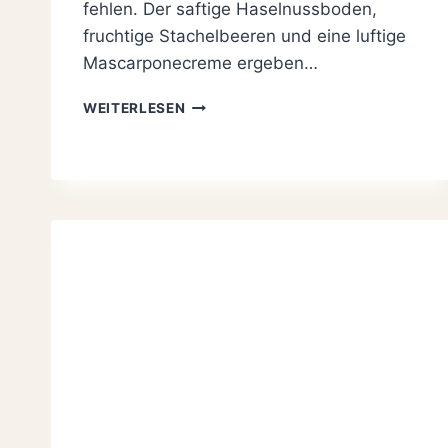
fehlen. Der saftige Haselnussboden,
fruchtige Stachelbeeren und eine luftige
Mascarponecreme ergeben…
STACHELBEERTORTE
WEITERLESEN
MIT
MASCARPONE,
EINFACH
FRUCHTIG
UND
CREMIG