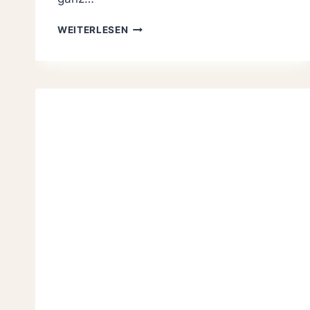
SAFTIGER
WEITERLESEN
HEIDELBEERKUCHEN
VOM
BLECH
MIT
STREUSELN,
OMAS
REZEPT
MIT
QUARK-
ÖL-
TEIG