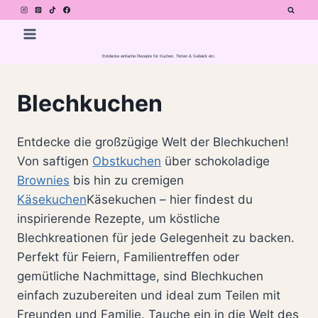
Zum
Inhalt
springen
Entdecke einfache Rezepte für Kuchen, Torten & Gebäck etc.
Blechkuchen
Entdecke die großzügige Welt der Blechkuchen!
Von saftigen
Obstkuchen
über schokoladige
Brownies
bis hin zu cremigen
Käsekuchen
Käsekuchen – hier findest du
inspirierende Rezepte, um köstliche
Blechkreationen für jede Gelegenheit zu backen.
Perfekt für Feiern, Familientreffen oder
gemütliche Nachmittage, sind Blechkuchen
einfach zuzubereiten und ideal zum Teilen mit
Freunden und Familie. Tauche ein in die Welt des