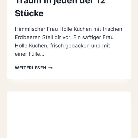
Traum in jeden der 12
Stücke
Himmlischer Frau Holle Kuchen mit frischen
Erdbeeren Stell dir vor: Ein saftiger Frau
Holle Kuchen, frisch gebacken und mit
einer Fülle…
FRAU
WEITERLESEN
HOLLE
KUCHEN
MIT
FRISCHEN
ERDBEEREN:
EIN
TRAUM
IN
JEDEN
DER
12