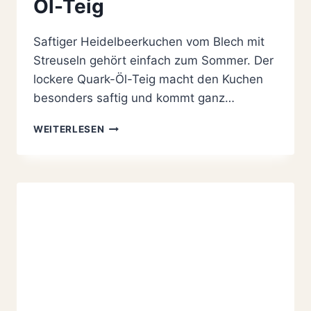
Öl-Teig
Saftiger Heidelbeerkuchen vom Blech mit
Streuseln gehört einfach zum Sommer. Der
lockere Quark-Öl-Teig macht den Kuchen
besonders saftig und kommt ganz…
SAFTIGER
WEITERLESEN
HEIDELBEERKUCHEN
VOM
BLECH
MIT
STREUSELN,
OMAS
REZEPT
MIT
QUARK-
ÖL-
TEIG