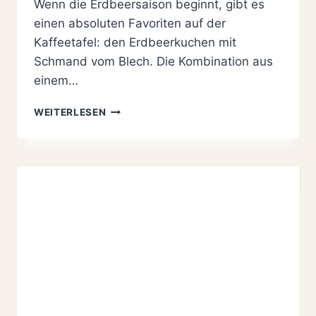
Wenn die Erdbeersaison beginnt, gibt es
einen absoluten Favoriten auf der
Kaffeetafel: den Erdbeerkuchen mit
Schmand vom Blech. Die Kombination aus
einem…
ERDBEERKUCHEN
WEITERLESEN
MIT
SCHMAND
VOM
BLECH
–
CREMIG,
FRUCHTIG
&
NACH
OMAS
REZEPT