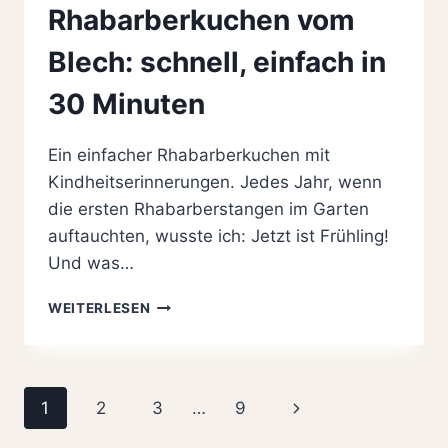
Rhabarberkuchen vom
Blech: schnell, einfach in
30 Minuten
Ein einfacher Rhabarberkuchen mit
Kindheitserinnerungen. Jedes Jahr, wenn
die ersten Rhabarberstangen im Garten
auftauchten, wusste ich: Jetzt ist Frühling!
Und was…
OMAS
WEITERLESEN
SAFTIGER
RHABARBERKUCHEN
VOM
BLECH:
Seitennavigation
Nächste
1
2
3
…
9
SCHNELL,
EINFACH
Seite