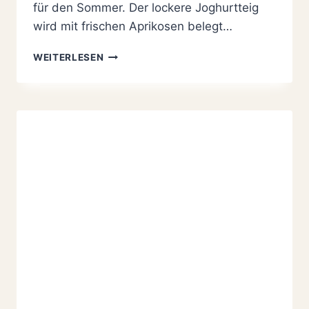
für den Sommer. Der lockere Joghurtteig
wird mit frischen Aprikosen belegt…
SAFTIGER
WEITERLESEN
APRIKOSENKUCHEN
MIT
JOGHURT
VOM
BLECH
EINFACH
SO
LECKER