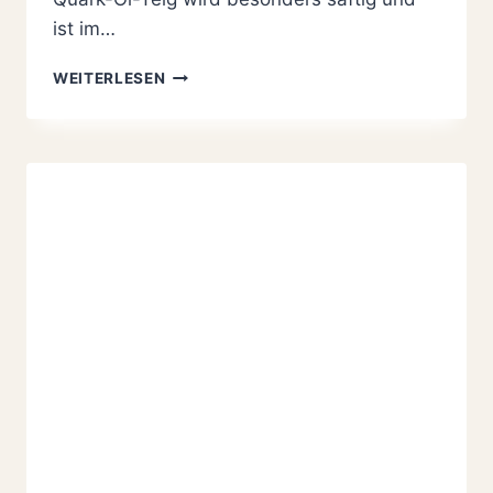
ist im…
SAFTIGER
WEITERLESEN
JOHANNISBEERKUCHEN
VOM
BLECH
MIT
STREUSELN,
OMAS
REZEPT
MIT
QUARK-
ÖL-
TEIG