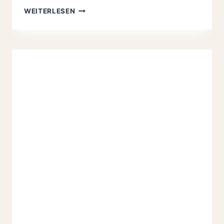
SUPER
WEITERLESEN
LECKERES
PFLAUMENKUCHEN
REZEPT
IN
20
MINUTEN