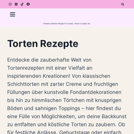
Zum
Inhalt
springen
Entdecke einfache Rezepte für Kuchen, Torten & Gebäck etc.
Torten Rezepte
Entdecke die zauberhafte Welt von
Tortenrezepten mit einer Vielfalt an
inspirierenden Kreationen! Von klassischen
Schichttorten mit zarter Creme und fruchtigen
Füllungen über kunstvolle Fondantdekorationen
bis hin zu himmlischen Törtchen mit knusprigen
Böden und sahnigen Toppings – hier findest du
eine Fülle von Möglichkeiten, um deine Backkunst
zu entfalten und köstliche Torten zu zaubern. Ob
für festliche Anlässe, Geburtstage oder einfach