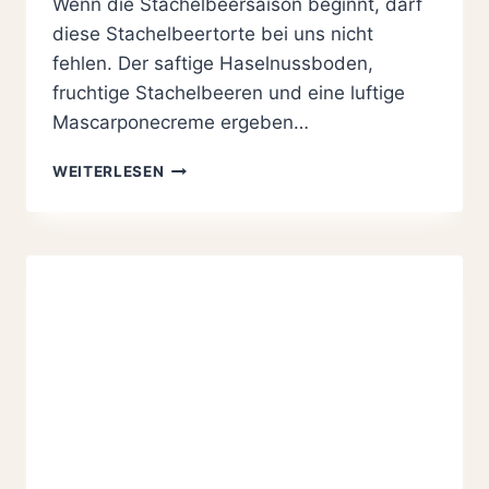
Wenn die Stachelbeersaison beginnt, darf
diese Stachelbeertorte bei uns nicht
fehlen. Der saftige Haselnussboden,
fruchtige Stachelbeeren und eine luftige
Mascarponecreme ergeben…
STACHELBEERTORTE
WEITERLESEN
MIT
MASCARPONE,
EINFACH
FRUCHTIG
UND
CREMIG