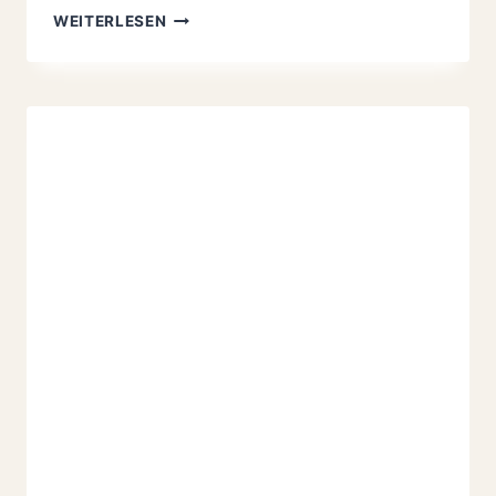
KÖSTLICHE
WEITERLESEN
KÄSE-
SAHNE-
TORTE
MIT
ERDBEEREN
REZEPT:
CREMIG
UND
1
A
EINFACH
FRUCHTIG