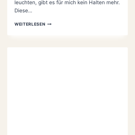
leuchten, gibt es für mich kein Halten mehr.
Diese…
ERDBEER-
WEITERLESEN
RHABARBER-
SAHNETORTE
MIT
MANDELKRUSTE:
DAS
BESTE
REZEPT