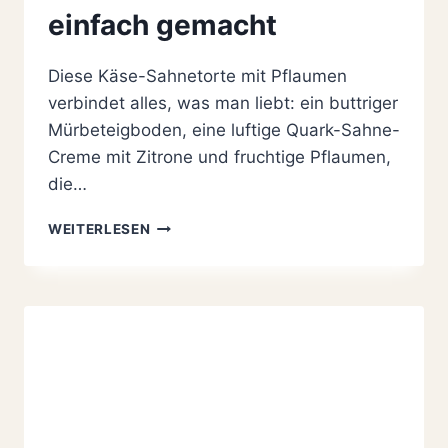
einfach gemacht
Diese Käse-Sahnetorte mit Pflaumen
verbindet alles, was man liebt: ein buttriger
Mürbeteigboden, eine luftige Quark-Sahne-
Creme mit Zitrone und fruchtige Pflaumen,
die…
CREMIGE
WEITERLESEN
KÄSE-
SAHNETORTE
MIT
PFLAUMEN:
SO
1
A
FRUCHTIG
UND
EINFACH