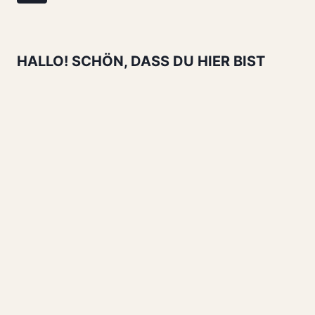
LIEBEN:
Seite
5
EINFACHE
GRÜNDE,
HALLO! SCHÖN, DASS DU HIER BIST
WARUM
SIE
ALLE
BEGEISTERT!