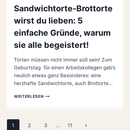
Sandwichtorte-Brottorte
wirst du lieben: 5
einfache Gründe, warum
sie alle begeistert!
Torten müssen nicht immer süß sein! Zum
Geburtstag für einen Arbeitskollegen gab’s
neulich etwas ganz Besonderes: eine
herzhafte Sandwichtorte, auch Brottorte…
DIESE
WEITERLESEN
HERZHAFTE
SANDWICHTORTE-
BROTTORTE
WIRST
Seitennavigation
Nächste
1
2
3
…
11
DU