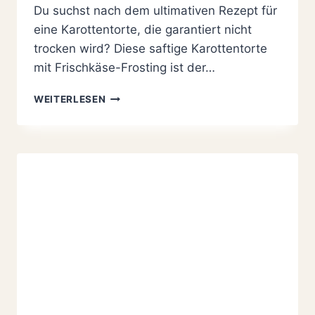
Du suchst nach dem ultimativen Rezept für
eine Karottentorte, die garantiert nicht
trocken wird? Diese saftige Karottentorte
mit Frischkäse-Frosting ist der…
SAFTIGE
WEITERLESEN
KAROTTENTORTE
MIT
FRISCHKÄSE-
FROSTING:
DAS
EINFACHE
REZEPT
MIT
GEHEIMZUTAT