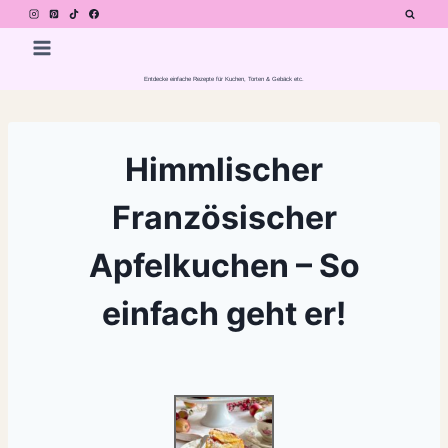
Zum
Inhalt
springen
Entdecke einfache Rezepte für Kuchen, Torten & Gebäck etc.
Himmlischer
Französischer
Apfelkuchen – So
einfach geht er!