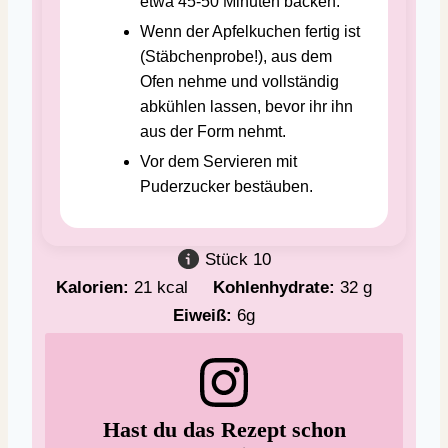
etwa 45-50 Minuten backen.
Wenn der Apfelkuchen fertig ist
(Stäbchenprobe!), aus dem
Ofen nehme und vollständig
abkühlen lassen, bevor ihr ihn
aus der Form nehmt.
Vor dem Servieren mit
Puderzucker bestäuben.
Stück
10
Kalorien:
21
kcal
Kohlenhydrate:
32
g
Eiweiß:
6
g
Hast du das Rezept schon