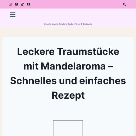
Zum
Inhalt
springen
Entdecke einfache Rezepte für Kuchen, Torten & Gebäck etc.
Leckere Traumstücke
mit Mandelaroma –
Schnelles und einfaches
Rezept