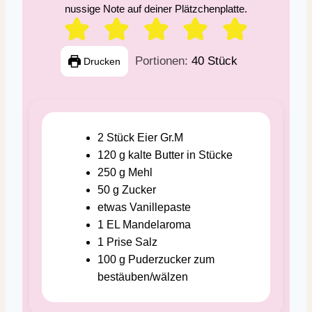
nussige Note auf deiner Plätzchenplatte.
Portionen:
40
Stück
Drucken
2
Stück
Eier
Gr.M
120
g
kalte Butter in Stücke
250
g
Mehl
50
g
Zucker
etwas
Vanillepaste
1
EL
Mandelaroma
1
Prise
Salz
100
g
Puderzucker zum
bestäuben/wälzen