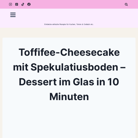
Zum
Inhalt
springen
Entdecke einfache Rezepte für Kuchen, Torten & Gebäck etc.
Toffifee-Cheesecake
mit Spekulatiusboden –
Dessert im Glas in 10
Minuten