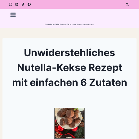
Zum
Inhalt
springen
Entdecke einfache Rezepte für Kuchen, Torten & Gebäck etc.
Unwiderstehliches
Nutella-Kekse Rezept
mit einfachen 6 Zutaten