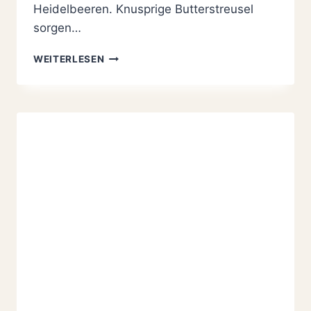
Heidelbeeren. Knusprige Butterstreusel
sorgen…
KÄSEKUCHEN
WEITERLESEN
MIT
HEIDELBEEREN
UND
STREUSELN
WIE
BEI
OMA:
1
A
EINFACH
ZU
BACKEN