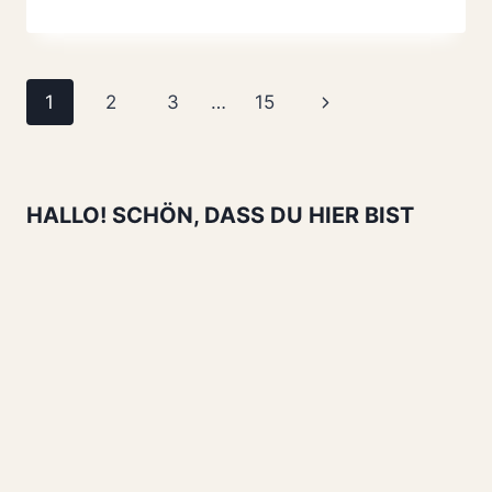
MIT
FRÜCHTEN,
EINFACHES
REZEPT
Seitennavigation
Nächste
1
2
3
…
15
FÜR
DEN
Seite
SOMMER
HALLO! SCHÖN, DASS DU HIER BIST