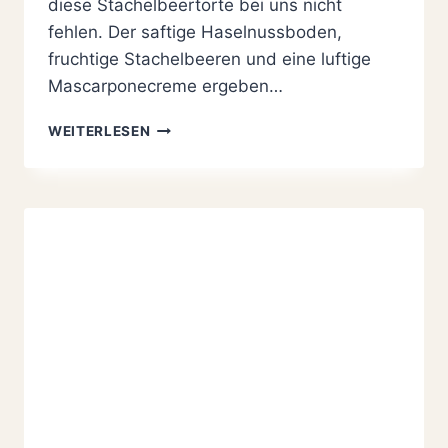
diese Stachelbeertorte bei uns nicht
fehlen. Der saftige Haselnussboden,
fruchtige Stachelbeeren und eine luftige
Mascarponecreme ergeben…
STACHELBEERTORTE
WEITERLESEN
MIT
MASCARPONE,
EINFACH
FRUCHTIG
UND
CREMIG