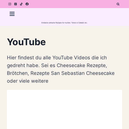
Zum
Inhalt
springen
Entdecke einfache Rezepte für Kuchen, Torten & Gebäck etc.
YouTube
Hier findest du alle YouTube Videos die ich
gedreht habe. Sei es Cheesecake Rezepte,
Brötchen, Rezepte San Sebastian Cheesecake
oder viele weitere