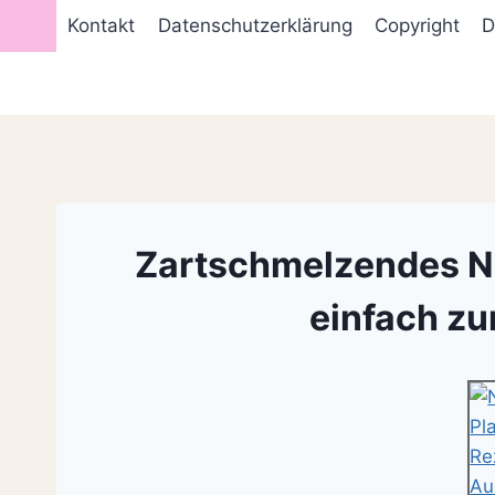
Zum
Kontakt
Datenschutzerklärung
Copyright
D
Inhalt
springen
Zartschmelzendes N
einfach z