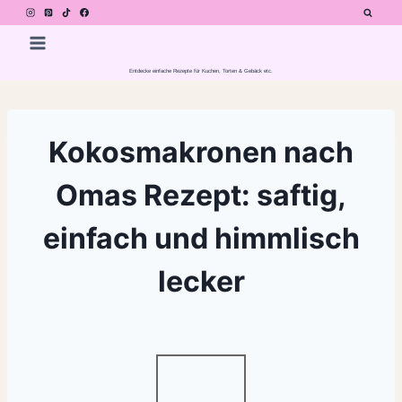
Zum
Inhalt
springen
Entdecke einfache Rezepte für Kuchen, Torten & Gebäck etc.
Kokosmakronen nach
Omas Rezept: saftig,
einfach und himmlisch
lecker