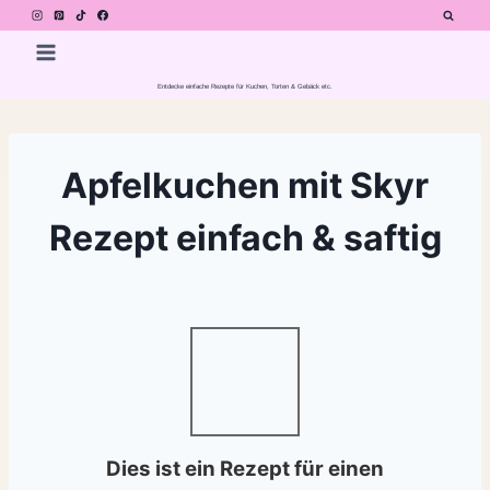
Zum
Inhalt
springen
Entdecke einfache Rezepte für Kuchen, Torten & Gebäck etc.
Apfelkuchen mit Skyr
Rezept einfach & saftig
Dies ist ein Rezept für einen