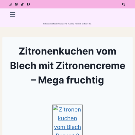
Zum
Inhalt
springen
Entdecke einfache Rezepte für Kuchen, Torten & Gebäck etc.
Zitronenkuchen vom
Blech mit Zitronencreme
– Mega fruchtig