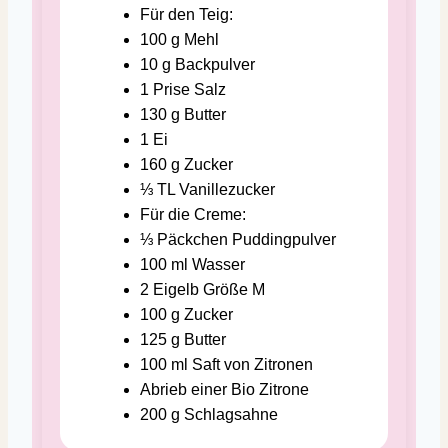
Für den Teig:
100
g
Mehl
10
g
Backpulver
1
Prise Salz
130
g
Butter
1
Ei
160
g
Zucker
⅓
TL
Vanillezucker
Für die Creme:
⅓
Päckchen
Puddingpulver
100
ml
Wasser
2
Eigelb
Größe M
100
g
Zucker
125
g
Butter
100
ml
Saft von Zitronen
Abrieb einer Bio Zitrone
200
g
Schlagsahne