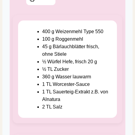
400
g
Weizenmehl
Type 550
100
g
Roggenmehl
45
g
Bärlauchblätter
frisch,
ohne Stiele
½
Würfel
Hefe, frisch
20 g
½
TL
Zucker
360
g
Wasser
lauwarm
1
TL
Worcester-Sauce
1
TL
Sauerteig-Extrakt
z.B. von
Alnatura
2
TL
Salz