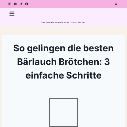
Zum
Inhalt
springen
Entdecke einfache Rezepte für Kuchen, Torten & Gebäck etc.
So gelingen die besten
Bärlauch Brötchen: 3
einfache Schritte