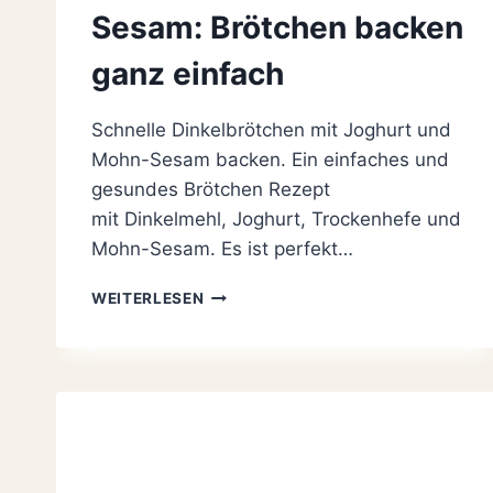
Sesam: Brötchen backen
ganz einfach
Schnelle Dinkelbrötchen mit Joghurt und
Mohn-Sesam backen. Ein einfaches und
gesundes Brötchen Rezept
mit Dinkelmehl, Joghurt, Trockenhefe und
Mohn-Sesam. Es ist perfekt…
FLUFFIGE
WEITERLESEN
DINKELBRÖTCHEN
MIT
JOGHURT
UND
MOHN-
SESAM:
BRÖTCHEN
BACKEN