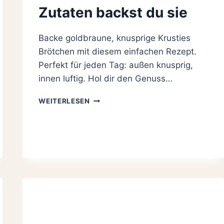
Zutaten backst du sie
Backe goldbraune, knusprige Krusties
Brötchen mit diesem einfachen Rezept.
Perfekt für jeden Tag: außen knusprig,
innen luftig. Hol dir den Genuss…
KRUSTIES
WEITERLESEN
BRÖTCHEN
REZEPT
MIT
NUR
7
ZUTATEN
BACKST
DU
SIE