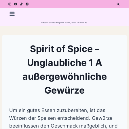
Zum
Inhalt
springen
Entdecke einfache Rezepte für Kuchen, Torten & Gebäck etc.
Spirit of Spice –
Unglaubliche 1 A
außergewöhnliche
Gewürze
Um ein gutes Essen zuzubereiten, ist das
Würzen der Speisen entscheidend. Gewürze
beeinflussen den Geschmack maßgeblich, und