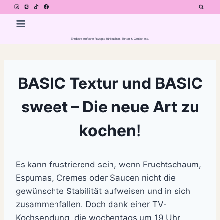
Zum
Inhalt
springen
Entdecke einfache Rezepte für Kuchen, Torten & Gebäck etc.
BASIC Textur und BASIC
sweet – Die neue Art zu
kochen!
Es kann frustrierend sein, wenn Fruchtschaum,
Espumas, Cremes oder Saucen nicht die
gewünschte Stabilität aufweisen und in sich
zusammenfallen. Doch dank einer TV-
Kochsendung, die wochentags um 19 Uhr