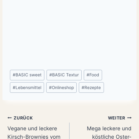
Schlagworte:
#
BASIC sweet
#
BASIC Textur
#
Food
#
Lebensmittel
#
Onlineshop
#
Rezepte
Beitragsnavigation
ZURÜCK
WEITER
Vegane und leckere
Mega leckere und
Kirsch-Brownies vom
köstliche Oster-