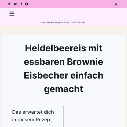
Zum
Inhalt
springen
Entdecke einfache Rezepte für Kuchen, Torten & Gebäck etc.
Heidelbeereis mit
essbaren Brownie
Eisbecher einfach
gemacht
Das erwartet dich
in diesem Rezept