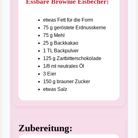
Essbare Brownie Eisbecher:
etwas
Fett für die Form
75
g
geröstete Erdnusskerne
75
g
Mehl
25
g
Backkakao
1
TL
Backpulver
125
g
Zartbitterschokolade
1/8
ml
neutrales Öl
3
Eier
150
g
brauner Zucker
etwas
Salz
Zubereitung: