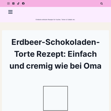
Zum
Inhalt
springen
Entdecke einfache Rezepte für Kuchen, Torten & Gebäck etc.
Erdbeer-Schokoladen-
Torte Rezept: Einfach
und cremig wie bei Oma