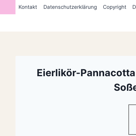
Zum
Kontakt
Datenschutzerklärung
Copyright
D
Inhalt
springen
Eierlikör-Pannacott
Soße