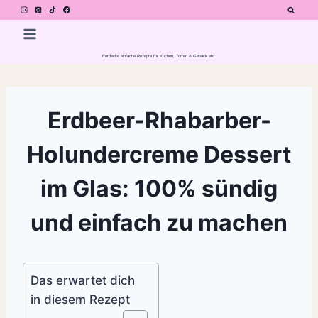
Zum
Inhalt
springen
Entdecke einfache Rezepte für Kuchen, Torten & Gebäck etc.
Erdbeer-Rhabarber-
Holundercreme Dessert
im Glas: 100% sündig
und einfach zu machen
Das erwartet dich
in diesem Rezept