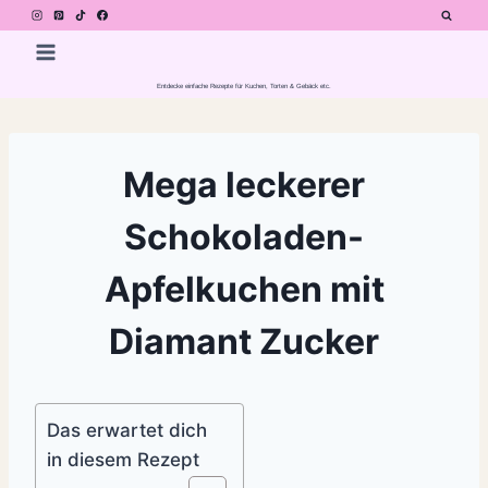
Zum
Inhalt
springen
Entdecke einfache Rezepte für Kuchen, Torten & Gebäck etc.
Mega leckerer
Schokoladen-
Apfelkuchen mit
Diamant Zucker
Das erwartet dich
in diesem Rezept