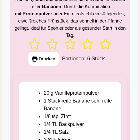
reifer
Bananen
. Durch die Kombination
mit
Proteinpulver
oder Eiern entsteht ein sättigendes,
eiweißreiches Frühstück, das schnell in der Pfanne
gelingt, ideal für Sportler oder als gesunder Start in den
Tag.
Portionen:
6
Stück
Drucken
20
g
Vanilleproteinpulver
1
Stück
reife Banane
sehr reife
Banane
1/8
tsp.
Zimt
1/4
TL
Backpulver
1/4
TL
Salz
2
Stück
Eier