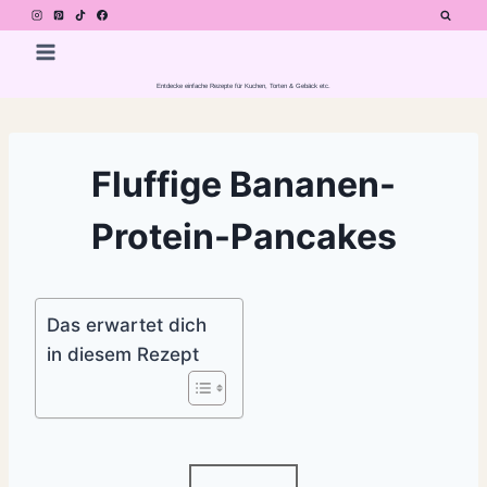
Zum
Inhalt
springen
Entdecke einfache Rezepte für Kuchen, Torten & Gebäck etc.
Fluffige Bananen-
Protein-Pancakes
Das erwartet dich
in diesem Rezept