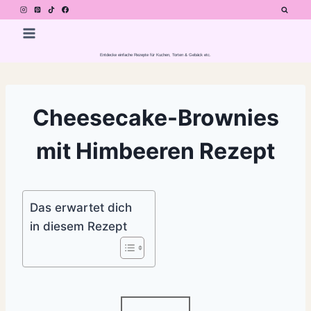
Zum
Inhalt
springen
Entdecke einfache Rezepte für Kuchen, Torten & Gebäck etc.
Cheesecake-Brownies
mit Himbeeren Rezept
Das erwartet dich
in diesem Rezept