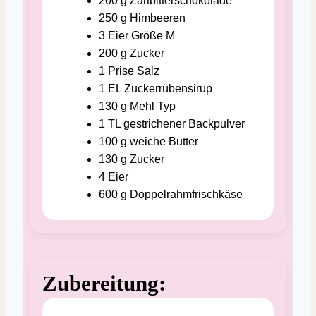
200
g
Zartbitterschokolade
250
g
Himbeeren
3
Eier
Größe M
200
g
Zucker
1
Prise
Salz
1
EL
Zuckerrübensirup
130
g
Mehl
Typ
1
TL
gestrichener Backpulver
100
g
weiche Butter
130
g
Zucker
4
Eier
600
g
Doppelrahmfrischkäse
Zubereitung: