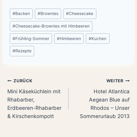
Schlagworte:
#
Backen
#
Brownies
#
Cheesecake
#
Cheesecake-Brownies mit Himbeeren
#
Frühling-Sommer
#
Himbeeren
#
Kuchen
#
Rezepte
Beitragsnavigation
ZURÜCK
WEITER
Mini Käseküchlein mit
Hotel Atlantica
Rhabarber,
Aegean Blue auf
Erdbeeren-Rhabarber
Rhodos – Unser
& Kirschenkompott
Sommerurlaub 2013