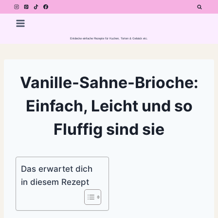
Zum
Inhalt
springen
Entdecke einfache Rezepte für Kuchen, Torten & Gebäck etc.
Vanille-Sahne-Brioche:
Einfach, Leicht und so
Fluffig sind sie
Das erwartet dich
in diesem Rezept