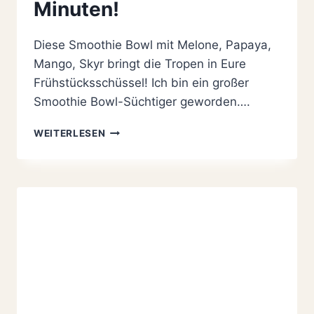
Minuten!
Diese Smoothie Bowl mit Melone, Papaya,
Mango, Skyr bringt die Tropen in Eure
Frühstücksschüssel! Ich bin ein großer
Smoothie Bowl-Süchtiger geworden….
EINFACHE
WEITERLESEN
SMOOTHIE
BOWL
MIT
MELONE,
PAPAYA,
MANGO
UND
SKYR
IN
10
MINUTEN!