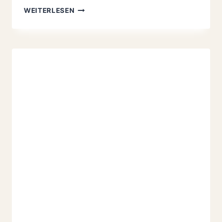
YELLOW
WEITERLESEN
SUBMARINE
SMOOTHIE
ZUM
FRÜHSTÜCK
MIT
ZESPRI
SUNGOLD