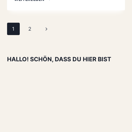
MANDEL-
BAISER-
SCHNITTEN
REZEPT
Seitennavigation
Nächste
1
2
Seite
HALLO! SCHÖN, DASS DU HIER BIST