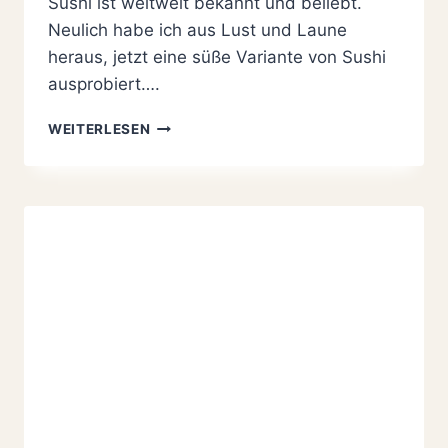
Sushi ist weltweit bekannt und beliebt.
Neulich habe ich aus Lust und Laune
heraus, jetzt eine süße Variante von Sushi
ausprobiert….
SÜSSES S
WEITERLESEN
USHI M
IT C
RÊPES, M
ILCHREIS, B
ANANEN U
ND E
RDBEEREN