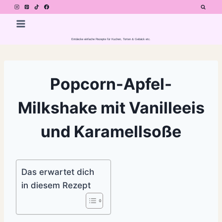
Zum
Inhalt
springen
Entdecke einfache Rezepte für Kuchen, Torten & Gebäck etc.
Popcorn-Apfel-
Milkshake mit Vanilleeis
und Karamellsoße
Das erwartet dich
in diesem Rezept