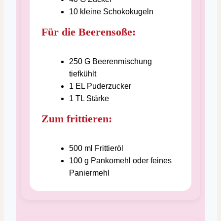
10
kleine Schokokugeln
Für die Beerensoße:
250
G
Beerenmischung
tiefkühlt
1
EL
Puderzucker
1
TL
Stärke
Zum frittieren:
500
ml
Frittieröl
100
g
Pankomehl oder feines
Paniermehl