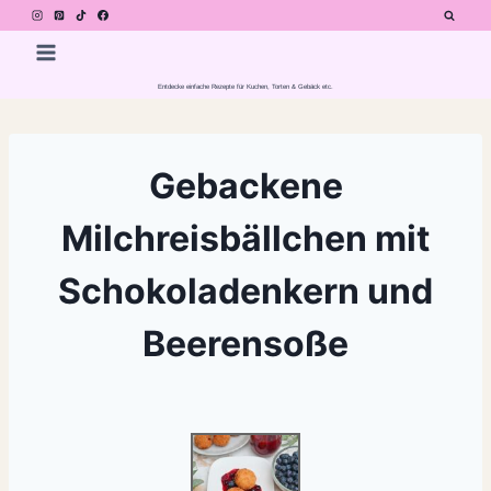
Zum
Inhalt
springen
Entdecke einfache Rezepte für Kuchen, Torten & Gebäck etc.
Gebackene
Milchreisbällchen mit
Schokoladenkern und
Beerensoße