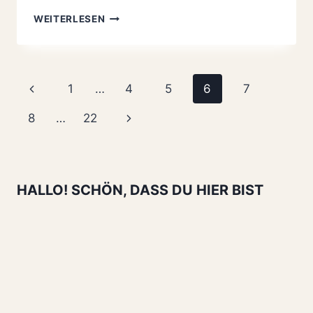
ERDBEER-
WEITERLESEN
HÄHNCHEN-
SANDWICH
MIT
FRISCHKÄSE
Seitennavigation
Vorherige
1
…
4
5
6
7
MIT
ZENTIS
Seite
Nächste
8
…
22
Seite
HALLO! SCHÖN, DASS DU HIER BIST