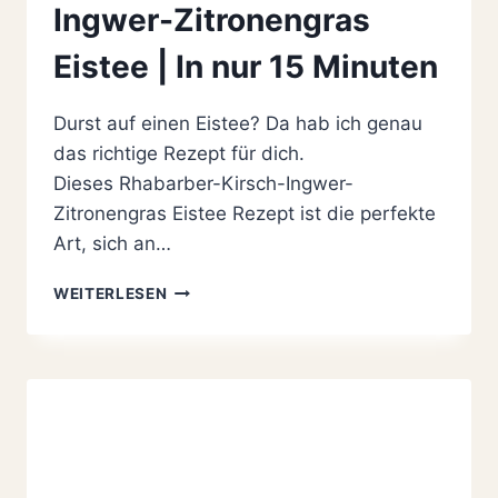
Ingwer-Zitronengras
Eistee | In nur 15 Minuten
Durst auf einen Eistee? Da hab ich genau
das richtige Rezept für dich.
Dieses Rhabarber-Kirsch-Ingwer-
Zitronengras Eistee Rezept ist die perfekte
Art, sich an…
RHABARBER-
WEITERLESEN
KIRSCH-
INGWER-
ZITRONENGRAS
EISTEE
|
IN
NUR
15
MINUTEN