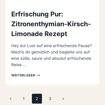
Erfrischung Pur:
Zitronenthymian-Kirsch-
Limonade Rezept
Hey du! Lust auf eine erfrischende Pause?
Mach’s dir gemütlich und begleite uns auf
eine süße, saure und absolut erfrischende
Reise….
ERFRISCHUNG
WEITERLESEN
PUR:
ZITRONENTHYMIAN-
KIRSCH-
LIMONADE
Seitennavigation
Vorherige
Nächste
1
2
3
REZEPT