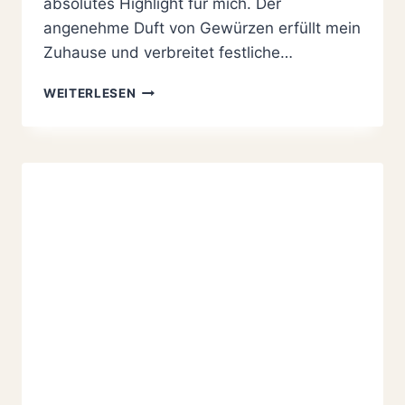
absolutes Highlight für mich. Der
angenehme Duft von Gewürzen erfüllt mein
Zuhause und verbreitet festliche…
GLÜHWEINSIRUP
WEITERLESEN
REZEPT
–
GANZ
EINFACH
SELBER
MACHEN