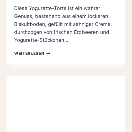
Diese Yogurette-Torte ist ein wahrer
Genuss, bestehend aus einem lockeren
Biskuitboden, gefüllt mit sahniger Creme,
durchzogen von frischen Erdbeeren und
Yogurette-Stückchen….
YOGURETTE-
WEITERLESEN
TORTE
REZEPT
|
EINFACH
GELINGSICHER
UND
SO
1
A
LECKER