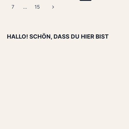
MINUTEN
Seite
Nächste
7
…
15
DER
PERFEKTE
Seite
GENUSS
HALLO! SCHÖN, DASS DU HIER BIST