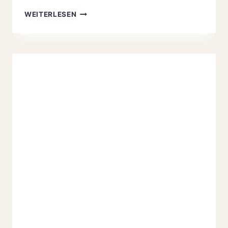
SIZILIANISCHE
WEITERLESEN
MANDORLINI
REZEPT:
SO
EINFACH
ZAUBERST
DU
DIESE
1
A
MARZIPAN-
PLÄTZCHEN