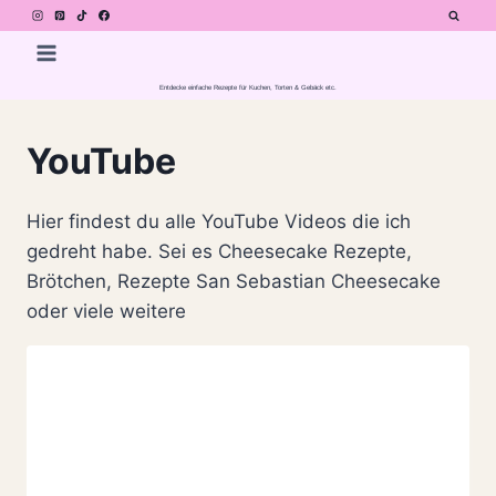
Zum
Inhalt
springen
Entdecke einfache Rezepte für Kuchen, Torten & Gebäck etc.
YouTube
Hier findest du alle YouTube Videos die ich
gedreht habe. Sei es Cheesecake Rezepte,
Brötchen, Rezepte San Sebastian Cheesecake
oder viele weitere