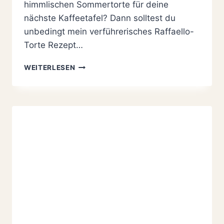
himmlischen Sommertorte für deine
nächste Kaffeetafel? Dann solltest du
unbedingt mein verführerisches Raffaello-
Torte Rezept…
RAFFAELLO-
WEITERLESEN
TORTE
REZEPT
MIT
HIMBEER-
DEKO
|
SO
100
%
EINFACH
UND
SO
LECKER!