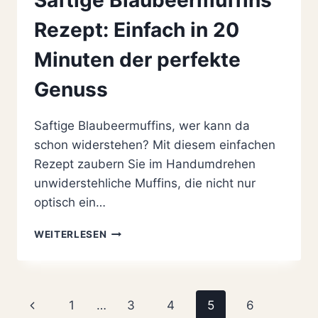
Rezept: Einfach in 20
Minuten der perfekte
Genuss
Saftige Blaubeermuffins, wer kann da
schon widerstehen? Mit diesem einfachen
Rezept zaubern Sie im Handumdrehen
unwiderstehliche Muffins, die nicht nur
optisch ein…
SAFTIGE
WEITERLESEN
BLAUBEERMUFFINS
REZEPT:
EINFACH
IN
Seitennavigation
Vorherige
1
…
3
4
5
6
20