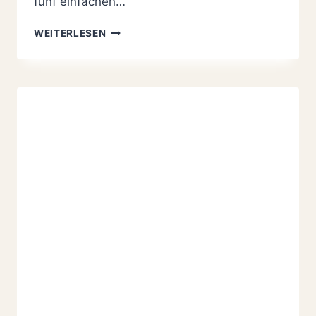
fünf einfachen…
MINI
WEITERLESEN
APFELSCHNITTEN
MIT
BLÄTTERTEIG
MIT
NUR
5
ZUTATEN