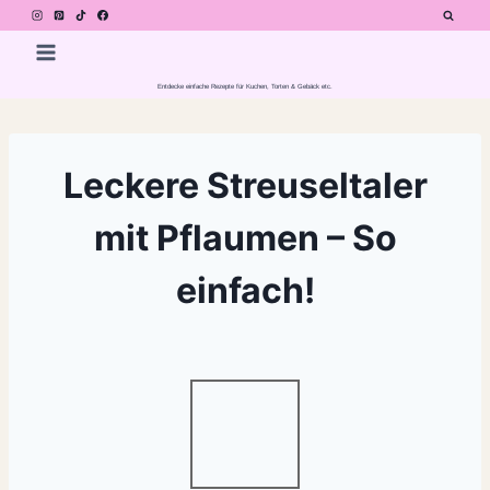
Zum
Inhalt
springen
Entdecke einfache Rezepte für Kuchen, Torten & Gebäck etc.
Leckere Streuseltaler
mit Pflaumen – So
einfach!