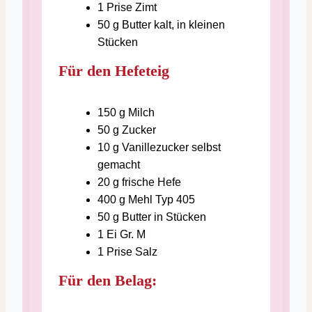
1
Prise
Zimt
50
g
Butter
kalt, in kleinen
Stücken
Für den Hefeteig
150
g
Milch
50
g
Zucker
10
g
Vanillezucker
selbst
gemacht
20
g
frische Hefe
400
g
Mehl
Typ 405
50
g
Butter
in Stücken
1
Ei
Gr. M
1
Prise
Salz
Für den Belag: