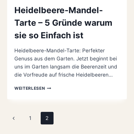
Heidelbeere-Mandel-
Tarte – 5 Gründe warum
sie so Einfach ist
Heidelbeere-Mandel-Tarte: Perfekter
Genuss aus dem Garten. Jetzt beginnt bei
uns im Garten langsam die Beerenzeit und
die Vorfreude auf frische Heidelbeeren…
HEIDELBEERE-
WEITERLESEN
MANDEL-
TARTE
–
5
Seitennavigation
Vorherige
1
2
GRÜNDE
WARUM
Seite
SIE