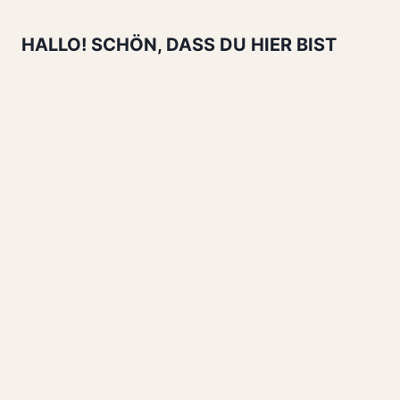
SO
EINFACH
HALLO! SCHÖN, DASS DU HIER BIST
IST