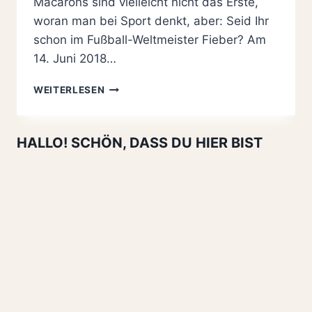
Macarons sind vielleicht nicht das Erste,
woran man bei Sport denkt, aber: Seid Ihr
schon im Fußball-Weltmeister Fieber? Am
14. Juni 2018…
DEUTSCHLAND
WEITERLESEN
WM-
MACARONS
&
HALLO! SCHÖN, DASS DU HIER BIST
WM-
ZEITREISE
MIT
OTTO