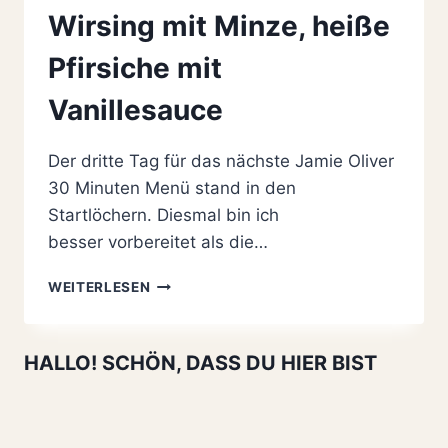
Wirsing mit Minze, heiße
Pfirsiche mit
Vanillesauce
Der dritte Tag für das nächste Jamie Oliver
30 Minuten Menü stand in den
Startlöchern. Diesmal bin ich
besser vorbereitet als die…
JAMIE
WEITERLESEN
OLIVER
30
MINUTEN
HALLO! SCHÖN, DASS DU HIER BIST
MENÜ
–
SCHWEINEKOTELETTS
MIT