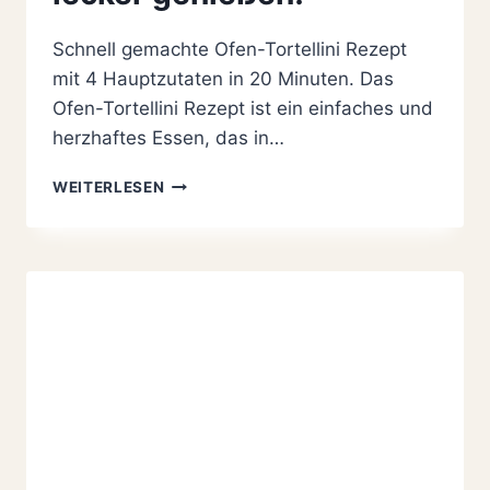
Schnell gemachte Ofen-Tortellini Rezept
mit 4 Hauptzutaten in 20 Minuten. Das
Ofen-Tortellini Rezept ist ein einfaches und
herzhaftes Essen, das in…
SCHNELLES
WEITERLESEN
OFEN-
TORTELLINI
REZEPT:
IN
NUR
20
MINUTEN
CREMIG
UND
LECKER
GENIESSEN!