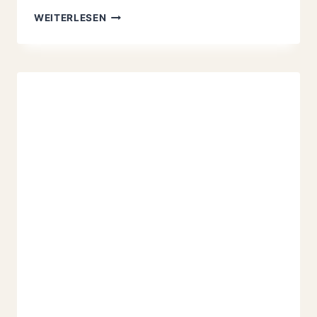
ROTES
WEITERLESEN
THAI-
CURRY
MIT
RIESENGARNELEN
–
JAMIE
OLIVER
30
MINUTEN
MENÜ
REZEPT