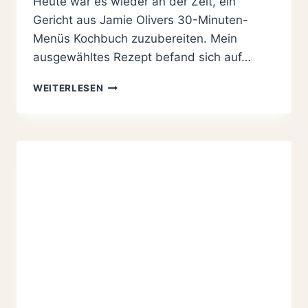
Heute war es wieder an der Zeit, ein
Gericht aus Jamie Olivers 30-Minuten-
Menüs Kochbuch zuzubereiten. Mein
ausgewähltes Rezept befand sich auf…
ENTE
WEITERLESEN
UND
SALAT
MIT
RIESENCROUTONS
&
MILCHREIS
MIT
PFLAUMEN
KOMPOTT
ALLA
JAMIE
OLIVER
30
MINUTEN
MENÜ