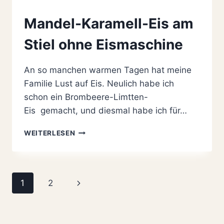
Mandel-Karamell-Eis am
Stiel ohne Eismaschine
An so manchen warmen Tagen hat meine
Familie Lust auf Eis. Neulich habe ich
schon ein Brombeere-Limtten-
Eis gemacht, und diesmal habe ich für…
MANDEL-
WEITERLESEN
KARAMELL-
EIS
AM
STIEL
Seitennavigation
Nächste
1
2
OHNE
EISMASCHINE
Seite