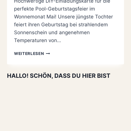
Hochwertige DIY-Einladungskarte für die
perfekte Pool-Geburtstagsfeier im
Wonnemonat Mai! Unsere jüngste Tochter
feiert ihren Geburtstag bei strahlendem
Sonnenschein und angenehmen
Temperaturen von…
DIY-
WEITERLESEN
EINLADUNGSKARTE
„WASSERMELONE“
ZUM
HALLO! SCHÖN, DASS DU HIER BIST
KINDERGEBURTSTAG