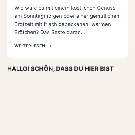
Wie wäre es mit einem köstlichen Genuss
am Sonntagmorgen oder einer gemütlichen
Brotzeit mit frisch gebackenen, warmen
Brötchen? Das Beste daran…
BRÖTCHEN
WEITERLESEN
SELBER
MACHEN:
EINFACHES
HALLO! SCHÖN, DASS DU HIER BIST
REZEPT
MIT
NUR
5
ZUTATEN