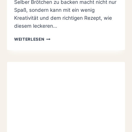
Selber Brötchen zu backen macht nicht nur
Spaß, sondern kann mit ein wenig
Kreativität und dem richtigen Rezept, wie
diesem leckeren…
EINFACHE
WEITERLESEN
SPECKBRÖTCHEN
REZEPT:
SO
LECKER
WIE
VOM
BÄCKER
IN
3
SCHRITTEN