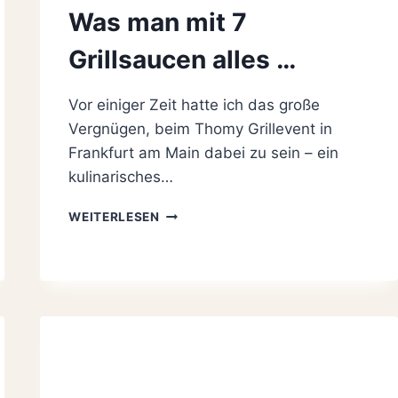
Was man mit 7
Grillsaucen alles …
Vor einiger Zeit hatte ich das große
Vergnügen, beim Thomy Grillevent in
Frankfurt am Main dabei zu sein – ein
kulinarisches…
SENATIONELLES
WEITERLESEN
THOMY
GRILLEVENT
IN
FRANKFURT
–
WAS
MAN
MIT
7