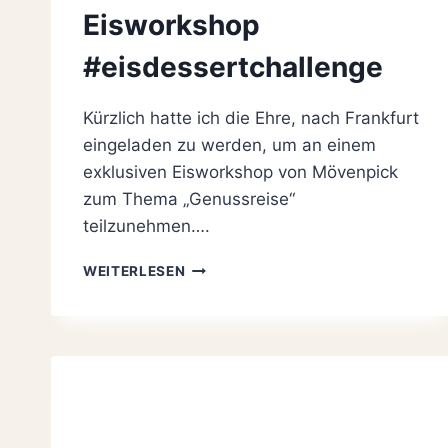
Eisworkshop
#eisdessertchallenge
Kürzlich hatte ich die Ehre, nach Frankfurt
eingeladen zu werden, um an einem
exklusiven Eisworkshop von Mövenpick
zum Thema „Genussreise“
teilzunehmen….
MIT
WEITERLESEN
MÖVENPICK
AUF
GENUSSREISE
–
EISWORKSHOP
#EISDESSERTCHALLENGE