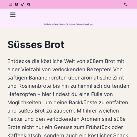
Zum
Inhalt
springen
Entdecke einfache Rezepte für Kuchen, Torten & Gebäck etc.
Süsses Brot
Entdecke die köstliche Welt von süßem Brot mit
einer Vielzahl von verlockenden Rezepten! Von
saftigen Bananenbroten über aromatische Zimt-
und Rosinenbrote bis hin zu himmlisch duftenden
Hefezöpfen – hier findest du eine Fülle von
Möglichkeiten, um deine Backkünste zu entfalten
und süßes Brot zu zaubern. Mit ihrer weichen
Textur und den verlockenden Aromen sind süße
Brote nicht nur ein Genuss zum Frühstück oder
Kaffeeklatsch, sondern auch ein köstlicher Snack