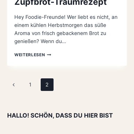
Zupfbrot-Traumrezept
Hey Foodie-Freunde! Wer liebt es nicht, an
einem kühlen Herbstmorgen das süße
Aroma von frisch gebackenem Brot zu
genießen? Wenn du…
PUMPKIN
WEITERLESEN
PULL-
APART
BREAD:
DEIN
Seitennavigation
Vorherige
1
2
HERBSTLICHES
ZUPFBROT-
Seite
TRAUMREZEPT
HALLO! SCHÖN, DASS DU HIER BIST