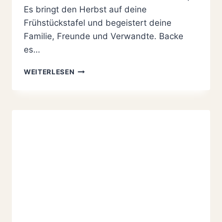
Es bringt den Herbst auf deine
Frühstückstafel und begeistert deine
Familie, Freunde und Verwandte. Backe
es…
LECKERS
WEITERLESEN
UND
LEICHT
GEMACHTES
SÜSSES K
ÜRBISBROT-K
ÜRBISSTUTEN R
EZEPT