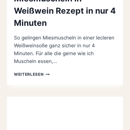
Weißwein Rezept in nur 4
Minuten
So gelingen Miesmuscheln in einer lecleren
Weißweinsoße ganz sicher in nur 4
Minuten. Für alle die gerne wie ich
Muscheln essen,…
MIESMUSCHELN
WEITERLESEN
IN
WEISSWEIN R
EZEPT I
N N
UR 4
M
INUTEN