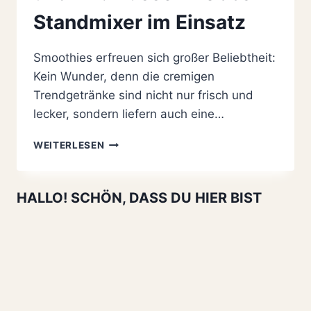
Standmixer im Einsatz
Smoothies erfreuen sich großer Beliebtheit:
Kein Wunder, denn die cremigen
Trendgetränke sind nicht nur frisch und
lecker, sondern liefern auch eine…
WIR
WEITERLESEN
LIEBEN
SMOOTHIES
UND
HALLO! SCHÖN, DASS DU HIER BIST
IHR?
RUSSELL
HOBBS
STANDMIXER
IM
EINSATZ