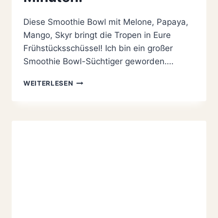
Diese Smoothie Bowl mit Melone, Papaya,
Mango, Skyr bringt die Tropen in Eure
Frühstücksschüssel! Ich bin ein großer
Smoothie Bowl-Süchtiger geworden….
EINFACHE
WEITERLESEN
SMOOTHIE
BOWL
MIT
MELONE,
PAPAYA,
MANGO
UND
SKYR
IN
10
MINUTEN!