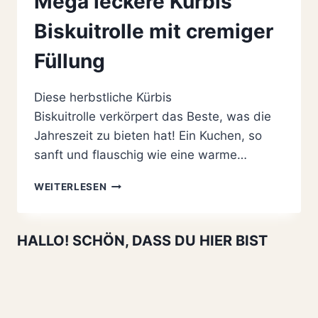
Mega leckere Kürbis
Biskuitrolle mit cremiger
Füllung
Diese herbstliche Kürbis
Biskuitrolle verkörpert das Beste, was die
Jahreszeit zu bieten hat! Ein Kuchen, so
sanft und flauschig wie eine warme…
MEGA
WEITERLESEN
LECKERE
KÜRBIS
BISKUITROLLE
HALLO! SCHÖN, DASS DU HIER BIST
MIT
CREMIGER
FÜLLUNG