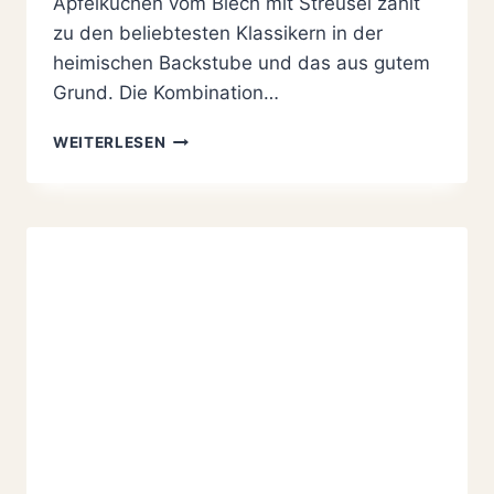
Apfelkuchen vom Blech mit Streusel zählt
zu den beliebtesten Klassikern in der
heimischen Backstube und das aus gutem
Grund. Die Kombination…
APFELKUCHEN
WEITERLESEN
VOM
BLECH
MIT
STREUSEL:
EINFACHES
REZEPT
FÜR
DEN
KLASSIKER