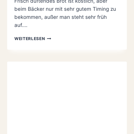
Frisch duftendes Brot ist köstlich, aber
beim Bäcker nur mit sehr gutem Timing zu
bekommen, außer man steht sehr früh
auf….
5-
WEITERLESEN
MINUTEN-
BROT
REZEPT
|
ARTISAN
BREAD
IN
FIVE
MINUTES
A
DAY