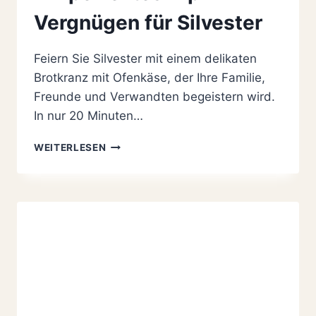
Vergnügen für Silvester
Feiern Sie Silvester mit einem delikaten
Brotkranz mit Ofenkäse, der Ihre Familie,
Freunde und Verwandten begeistern wird.
In nur 20 Minuten…
FLUFFIGER
WEITERLESEN
BROTKRANZ
MIT
OFENKÄSE
SELBER
BACKEN:
1
A
PERFEKTES
DIP-
VERGNÜGEN
FÜR