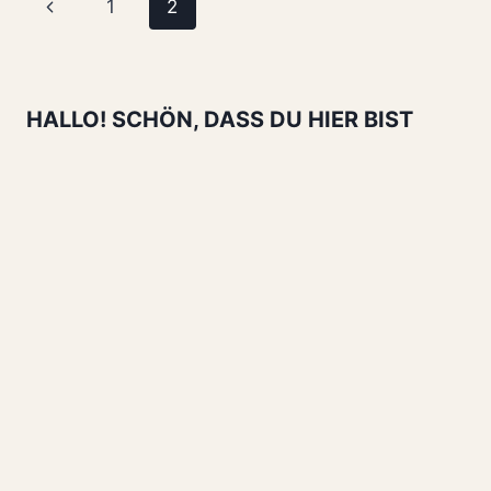
Seitennavigation
Vorherige
1
2
KÜRBIS-
FETA-
Seite
WALNUSS-
AUFSTRICH
HALLO! SCHÖN, DASS DU HIER BIST