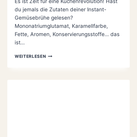
Es ist Zeit für eine Küchenrevolution! Hast
du jemals die Zutaten deiner Instant-
Gemüsebrühe gelesen?
Mononatriumglutamat, Karamellfarbe,
Fette, Aromen, Konservierungsstoffe… das
ist…
GEMÜSEBRÜHE
WEITERLESEN
SELBER
MACHEN:
SO
EINFACH
GEHT
ES!