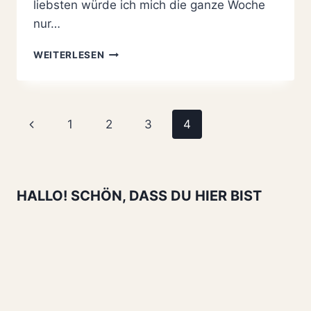
liebsten würde ich mich die ganze Woche
nur…
KÜRBIS-
WEITERLESEN
SALAT
MIT
SCHAFSKÄSE
REZEPT
Seitennavigation
Vorherige
1
2
3
4
–
MEGA
Seite
LECKER!
HALLO! SCHÖN, DASS DU HIER BIST