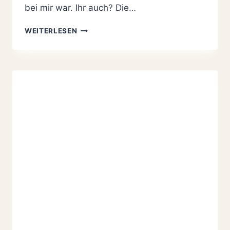
bei mir war. Ihr auch? Die…
VIOLETTE
WEITERLESEN
KARTOFFELSUPPE
UND
WARUM
MAN
PLÖTZLICH
AN
WEIHNACHTEN
WIEDER
ZUM
KIND
WIRD