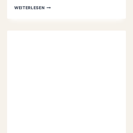
SOMMERPASTA,
WEITERLESEN
RUCULASALAT
MIT
KRÄUTERN
UND
BIRNENTÖRTCHEN
ALLA
JAMIE
OLIVER
30
MINUTEN
MENÜ