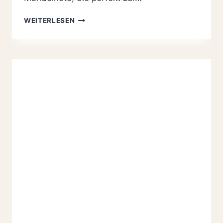
TRAUMSTÜCKE
WEITERLESEN
MIT
MARZIPAN
REZEPT
FÜR
DIE
ADVENTSZEIT