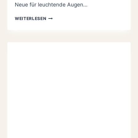
Neue für leuchtende Augen…
MEIN
WEITERLESEN
E-
BOOK:
MEINE
BESTEN
60
PLÄTZCHEN
REZEPTE