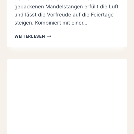
gebackenen Mandelstangen erfüllt die Luft
und lässt die Vorfreude auf die Feiertage
steigen. Kombiniert mit einer…
HIMMLISCHE
WEITERLESEN
MANDELSTANGEN
MIT
BRATAPFEL
UND
SCHOKOLADE
REZEPT
EINFACH
GEMACHT