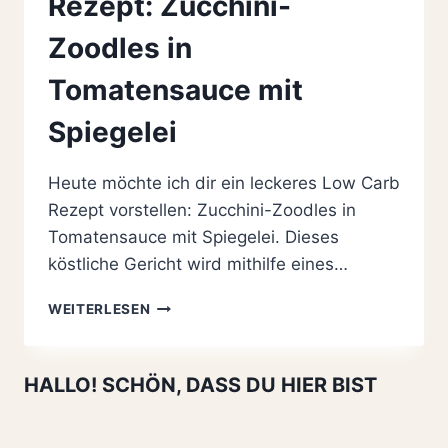
Rezept: Zucchini-
Zoodles in
Tomatensauce mit
Spiegelei
Heute möchte ich dir ein leckeres Low Carb
Rezept vorstellen: Zucchini-Zoodles in
Tomatensauce mit Spiegelei. Dieses
köstliche Gericht wird mithilfe eines…
LECKERES
WEITERLESEN
LOW
CARB
REZEPT:
HALLO! SCHÖN, DASS DU HIER BIST
ZUCCHINI-
ZOODLES
IN