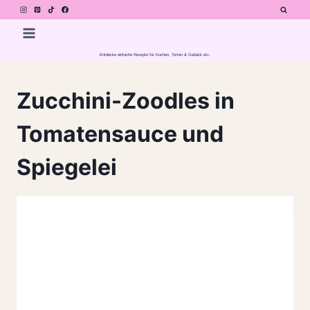
Zum
Inhalt
springen
Entdecke einfache Rezepte für Kuchen, Torten & Gebäck etc.
Zucchini-Zoodles in
Tomatensauce und
Spiegelei