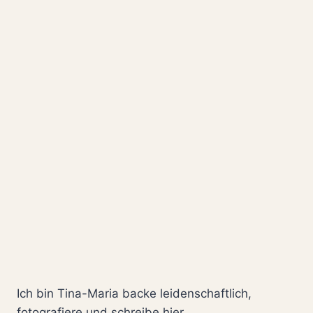
TOMATENSAUCE
MIT
SPIEGELEI
Ich bin Tina-Maria backe leidenschaftlich,
fotografiere und schreibe hier.