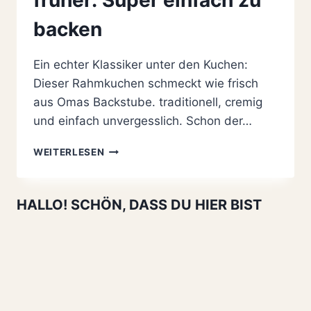
backen
Ein echter Klassiker unter den Kuchen:
Dieser Rahmkuchen schmeckt wie frisch
aus Omas Backstube. traditionell, cremig
und einfach unvergesslich. Schon der…
ORIGINAL
WEITERLESEN
BESTER
RAHMKUCHEN
REZEPT
HALLO! SCHÖN, DASS DU HIER BIST
WIE
FRÜHER:
SUPER
EINFACH
ZU
BACKEN