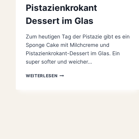
Pistazienkrokant
Dessert im Glas
Zum heutigen Tag der Pistazie gibt es ein
Sponge Cake mit Milchcreme und
Pistazienkrokant-Dessert im Glas. Ein
super softer und weicher…
SPONGE
WEITERLESEN
CAKE
MIT
MILCHCREME
UND
PISTAZIENKROKANT
DESSERT
IM
GLAS