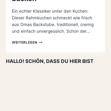
Ein echter Klassiker unter den Kuchen:
Dieser Rahmkuchen schmeckt wie frisch
aus Omas Backstube. traditionell, cremig
und einfach unvergesslich. Schon der…
ORIGINAL
WEITERLESEN
BESTER
RAHMKUCHEN
REZEPT
HALLO! SCHÖN, DASS DU HIER BIST
WIE
FRÜHER:
SUPER
EINFACH
ZU
BACKEN